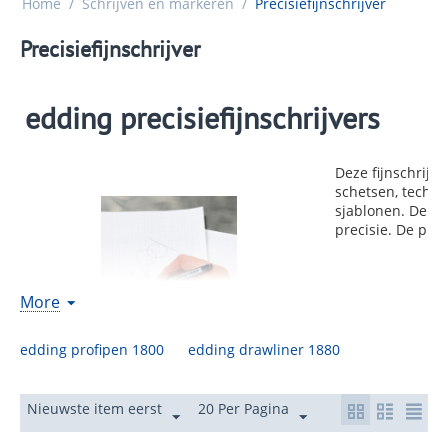
Home
/
Schrijven en markeren
/
Precisiefijnschrijver
Precisiefijnschrijver
edding precisiefijnschrijvers
Deze fijnschrijve
schetsen, techni
sjablonen. De fi
precisie. De pig
4 kleuren
More
Voor schetse
tekenen, of 
edding profipen 1800
edding drawliner 1880
Voor zeer pre
Watervaste e
inkt
Nieuwste item eerst
20 Per Pagina