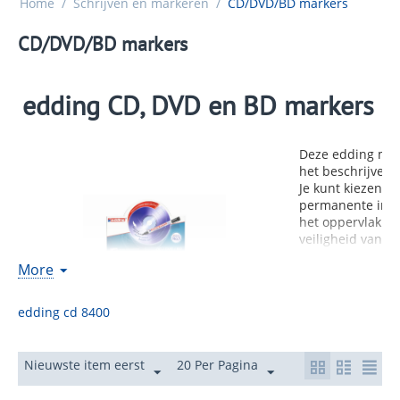
Home
/
Schrijven en markeren
/
CD/DVD/BD markers
CD/DVD/BD markers
edding CD, DVD en BD markers
Deze edding mark
het beschrijven v
Je kunt kiezen u
permanente inkt.
het oppervlak va
veiligheid van j
More
In 4 kleuren 
edding cd 8400
Voor het besc
dvd's of blu-
Keuze uit pe
Nieuwste item eerst
20 Per Pagina
permanente 
Flexibele pun