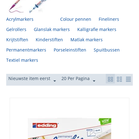
in huis.
Acrylmarkers
Colour pennen
Fineliners
Gelrollers
Glanslak markers
Kalligrafie markers
Krijtstiften
Kinderstiften
Matlak markers
Permanentmarkers
Porseleinstiften
Spuitbussen
Textiel markers
Nieuwste item eerst
20 Per Pagina