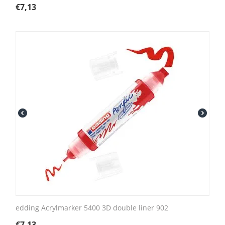
€
7,13
edding Acrylmarker 5400 3D double liner 902
€
7,13