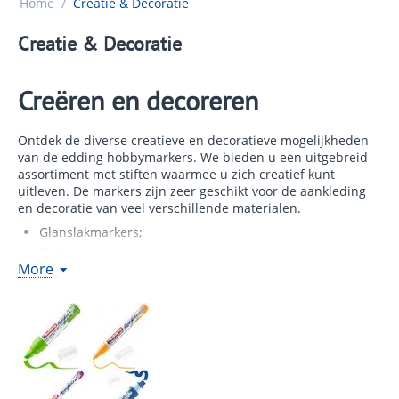
Home
/
Creatie & Decoratie
Creatie & Decoratie
Creëren en decoreren
Ontdek de diverse creatieve en decoratieve mogelijkheden
van de edding hobbymarkers. We bieden u een uitgebreid
assortiment met stiften waarmee u zich creatief kunt
uitleven. De markers zijn zeer geschikt voor de aankleding
en decoratie van veel verschillende materialen.
Glanslakmarkers;
Matlakmarkers;
More
Textielmarkers;
Colourpennen;
Viltstiften;
Fineliners;
Gelrollers.
Tip: Voor al uw hobbycreaties hebben wij de juiste markers